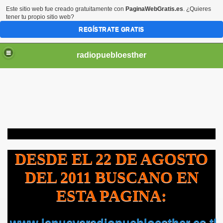
Este sitio web fue creado gratuitamente con
PaginaWebGratis.es
. ¿Quieres
tener tu propio sitio web?
REGÍSTRATE GRATIS
radiopuebloesther
hz
DESDE EL 22 DE AGOSTO
DEL 2011 BUSCANO EN
ESTA PAGINA:
www.lanuevaradiopuebloesther.es.tl